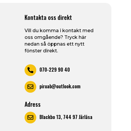
Kontakta oss direkt
Vill du komma i kontakt med
oss omgående? Tryck här
nedan så öppnas ett nytt
fönster direkt.
070-229 90 40

piruab@outlook.com

Adress
Blackbo 13, 744 97 Järlåsa
