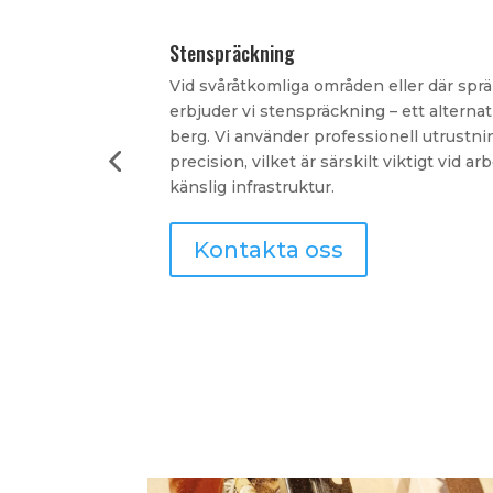
Tillbyggnation
Gratis offert!
 möjlig,
Vi hjälper dig att bygga ut din fastighet 
ort sten och
den befintliga byggnadsstilen. Tillbyggna
r med största
skapa en ny våning till att bygga ut med 
yggnader eller
nytt rum. Vi ser till att varje detalj håll
funktionellt och estetiskt.
Kontakta oss