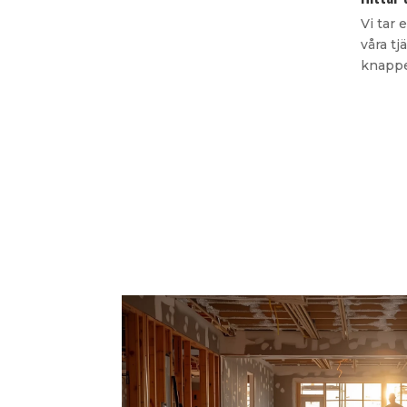
Vi tar 
våra tj
knappe