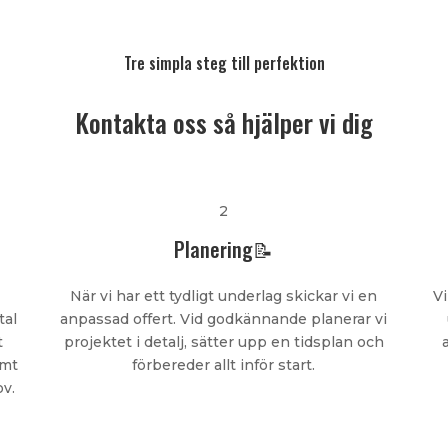
Tre simpla steg till perfektion
Kontakta oss så hjälper vi dig
2
Planering📝
När vi har ett tydligt underlag skickar vi en
Vi
tal
anpassad offert. Vid godkännande planerar vi
t
projektet i detalj, sätter upp en tidsplan och
amt
förbereder allt inför start.
ov.