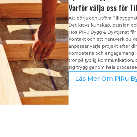
Varför välja oss för T
Att börja och utföra Tillbyggnat
Det krävs kunskap, passion och 
Hos PiRu Bygg & Dyktjänst får 
kontakt och ett hantverk du kan
anpassar varje projekt efter di
kompetens och engagemang leve
tror på tydlig kommunikation, 
sig trygg genom hela processe
Läs Mer Om PiRu B