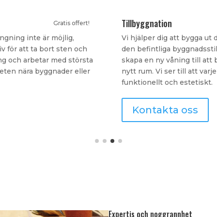
Ombyggnation
Gratis offert!
på ett sätt som smälter in i
Vår tjänst för ombyggnation
d kan innebära allt från att
optimera och förbättra funkt
ett garage, uterum eller ett
kommersiella lokaler. Vi a
er hög standard – både
processen, från idé till färd
Kontakta oss
Expertis och noggrannhet