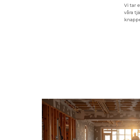
Vi tar 
våra tj
knappe