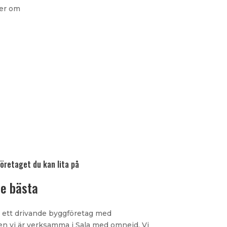
ler om
öretaget du kan lita på
de bästa
 ett drivande byggföretag med
en vi är verksamma i Sala med omnejd. Vi