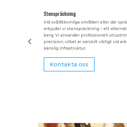
Tillbyggnation
Gratis offert!
 möjlig,
Vi hjälper dig att bygga ut din fastighet 
ort sten och
den befintliga byggnadsstilen. Tillbyggna
r med största
skapa en ny våning till att bygga ut med 
yggnader eller
nytt rum. Vi ser till att varje detalj håll
funktionellt och estetiskt.
Kontakta oss