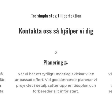
Tre simpla steg till perfektion
Kontakta oss så hjälper vi dig
2
Planering📝
Då
När vi har ett tydligt underlag skickar vi en
Vi
lär.
anpassad offert. Vid godkännande planerar vi
a
projektet i detalj, sätter upp en tidsplan och
ta
förbereder allt inför start.
r