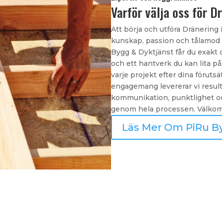
Varför välja oss för D
Att börja och utföra Dränering i
kunskap, passion och tålamod fö
Bygg & Dyktjänst får du exakt d
och ett hantverk du kan lita på
varje projekt efter dina förut
engagemang levererar vi resulta
kommunikation, punktlighet oc
genom hela processen. Välkomm
Läs Mer Om PiRu B