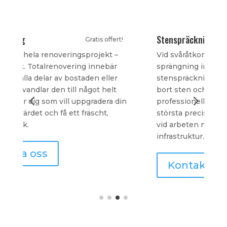
Stenspräckning
T
Gratis offert!
Vid svåråtkomliga områden eller där
V
sprängning inte är möjlig, erbjuder vi
e
stenspräckning – ett alternativ för att ta
b
bort sten och berg. Vi använder
a
n
professionell utrustning och arbetar med
u
största precision, vilket är särskilt viktigt
r
vid arbeten nära byggnader eller känslig
s
infrastruktur.
Kontakta oss