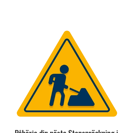
Påbörja din nästa Stenspräckning i