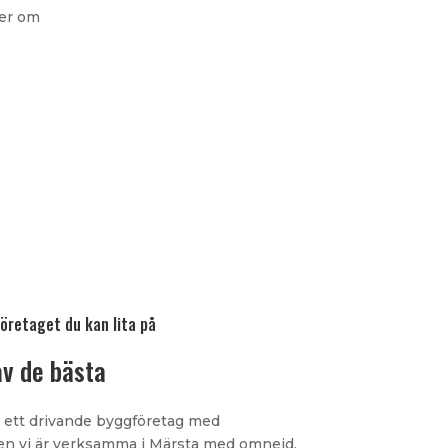
ler om
öretaget du kan lita på
av de bästa
 ett drivande byggföretag med
en vi är verksamma i Märsta med omnejd.