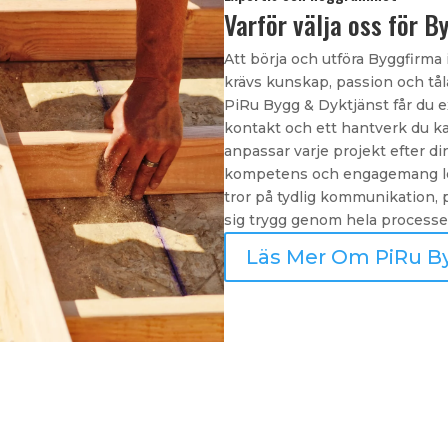
Varför välja oss för B
Att börja och utföra Byggfirma 
krävs kunskap, passion och tåla
PiRu Bygg & Dyktjänst får du ex
kontakt och ett hantverk du kan
anpassar varje projekt efter di
kompetens och engagemang leve
tror på tydlig kommunikation, 
sig trygg genom hela processe
Läs Mer Om PiRu B