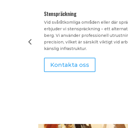
Tillbyggnation
Gratis offert!
 möjlig,
Vi hjälper dig att bygga ut din fastighet 
ort sten och
den befintliga byggnadsstilen. Tillbyggna
r med största
skapa en ny våning till att bygga ut med 
yggnader eller
nytt rum. Vi ser till att varje detalj håll
funktionellt och estetiskt.
Kontakta oss