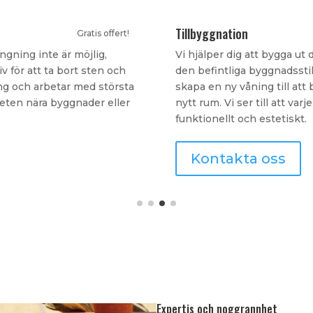
Ombyggnation
Gratis offert!
på ett sätt som smälter in i
Vår tjänst för ombyggnation
d kan innebära allt från att
optimera och förbättra funkt
ett garage, uterum eller ett
kommersiella lokaler. Vi a
er hög standard – både
processen, från idé till färd
Kontakta oss
Expertis och noggrannhet