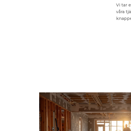
Vi tar 
våra tj
knappe