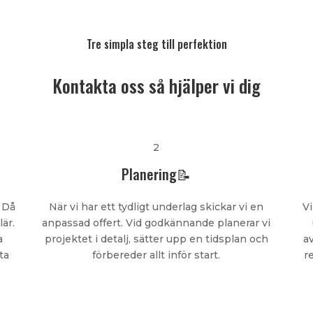
Tre simpla steg till perfektion
Kontakta oss så hjälper vi dig
2
Planering📝
 Då
När vi har ett tydligt underlag skickar vi en
Vi
lär.
anpassad offert. Vid godkännande planerar vi
a
projektet i detalj, sätter upp en tidsplan och
a
ta
förbereder allt inför start.
r