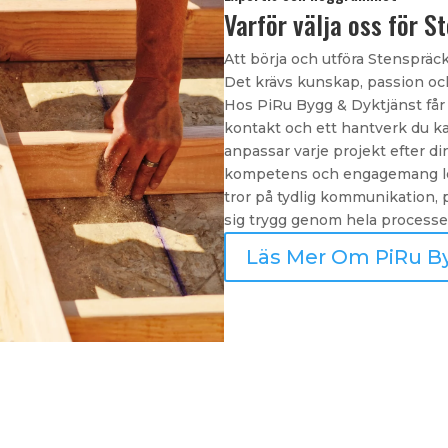
Varför välja oss för S
Att börja och utföra Stenspräck
Det krävs kunskap, passion och 
Hos PiRu Bygg & Dyktjänst får 
kontakt och ett hantverk du kan
anpassar varje projekt efter di
kompetens och engagemang leve
tror på tydlig kommunikation, 
sig trygg genom hela processe
Läs Mer Om PiRu B