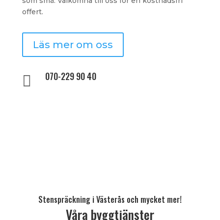
som små. Välkomna till oss för en kostnadsfri
offert.
Läs mer om oss
070-229 90 40

Stenspräckning i Västerås och mycket mer!
Våra byggtjänster